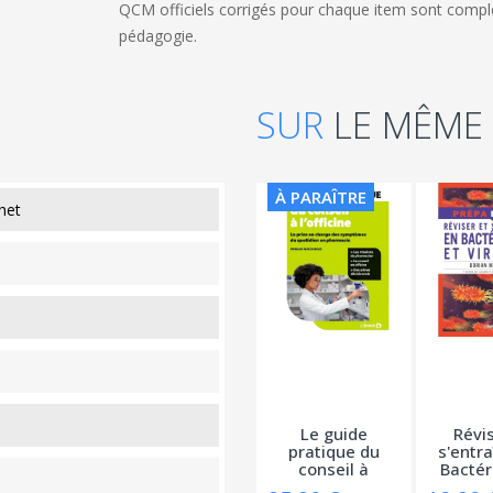
QCM officiels corrigés pour chaque item sont comp
pédagogie.
SUR
LE MÊME
À PARAÎTRE
het
Le guide
Révis
pratique du
s'entra
conseil à
Bactér
l’officine...
et