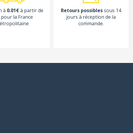
n à
0.01€
à partir de
Retours possibles
sous 14
pour la France
jours à réception de la
étropolitaine
commande.