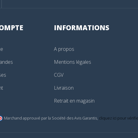
OMPTE
INFORMATIONS
te
A propos
andes
Mentions légales
ses
CGV
nt
Livraison
Retrait en magasin
Marchand approuvé par la Société des Avis Garantis,
cliquez ici pour vérifi