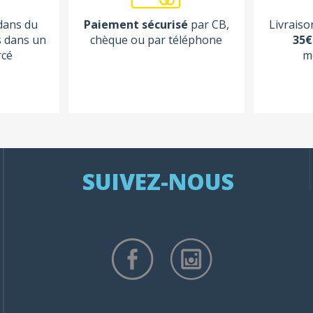
 dans du
Paiement sécurisé
par CB,
Livraiso
s dans un
chèque ou par téléphone
35€
rcé
m
SUIVEZ-NOUS