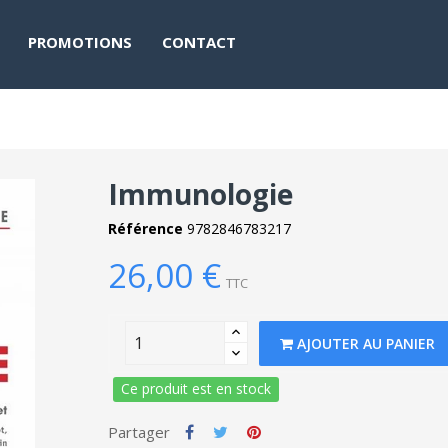
PROMOTIONS
CONTACT
Immunologie
Référence
9782846783217
26,00 €
TTC
AJOUTER AU PANIER
Ce produit est en stock
Partager