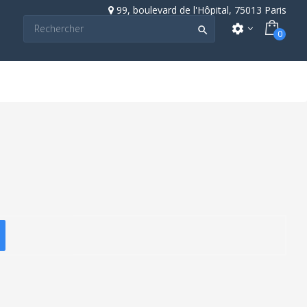
99, boulevard de l'Hôpital, 75013 Paris
settings

0