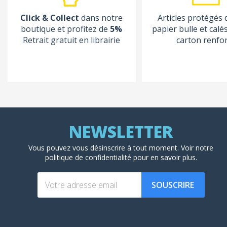
Click & Collect
dans notre
Articles protégés
boutique et profitez de
5%
papier bulle et calé
Retrait gratuit en librairie
carton renfo
Vous pouvez vous désinscrire à tout moment. Voir
notre
politique de confidentialité
pour en savoir plus.
SOUSCRIRE