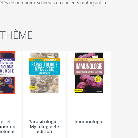
létés de nombreux schémas en couleurs renforçant la
 THÈME
er et
Parasitologie -
Immunologie
îner en
Mycologie 4e
iologie
édition
...