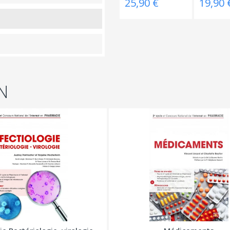
25,90 €
19,90 
N