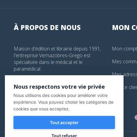
À PROPOS DE NOUS
MON
C
Maison d'édition et librairie depuis 1991,
Mon comp
l'entreprise Vernazobres-Grego est
Mes comm
spécialisée dans le médical et le
paramédical.
Mes adres
99, boulevard de l'Hôpital, Paris, France
Nous respectons votre vie privée
Service clie
01 44 24 13 61
Nous utilisons des cookies pour améliorer votre
librairie@vg-editions.com
expérience. Vous pouvez choisir les catégories de
cookies que vous acceptez.
Tout accepter
Tout refuser