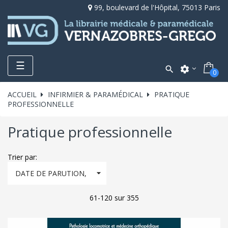
99, boulevard de l'Hôpital, 75013 Paris
Toggle
☰

settings
0
navigation
ACCUEIL
INFIRMIER & PARAMÉDICAL
PRATIQUE
PROFESSIONNELLE
Pratique professionnelle
Trier par:

DATE DE PARUTION,
DÉCROISSANT
61-120 sur 355