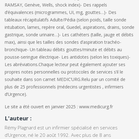
RAMSAY, Genève, Wells, shock index)
- Des rappels
d’équivalences (microgrammes, UI, mg, gouttes…)
- Des
tableaux récapitulatifs Adulte/Pédia (selon poids, taille sonde
intubation, lames, repère oral, Guedel, aspirations, drains, sonde
gastrique, sonde urinaire…)
- Les cathéters (taille, jauge et débits
max), ainsi que les tailles des sondes d’aspiration trachéo-
bronchique
- Un tableau débits gouttes/minute et débits au
pousse-seringue électrique
- Les antidotes (selon les toxiques)
-
Les abréviations.
Chaque lecteur peut également ajouter ses
propres notes personnelles ou protocoles de services s’il le
souhaite dans son carnet MEDIC’URG.
Relu par un comité de
plus de 25 professionnels (médecins urgentistes , infirmiers
d’Urgence).
Le site a été ouvert en janvier 2025 : www.medicurg.fr
L'auteur :
Rémy Plagnard est un infirmier spécialisé en services
d’Urgence, né le 20 août 1992. Avec plus de 8 ans