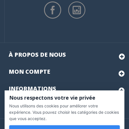
À PROPOS DE NOUS
MON
COMPTE
INFORMATIONS
Nous respectons votre vie privée
Nous utilisons des cookies pour améliorer votre
Marchand approuvé par la Société des Avis Garantis,
cliquez ici
pour vérifier
.
expérience. Vous pouvez choisir les catégories de cookies
que vous acceptez.
Copyright © 2020 Vernazobres Grego - tous droits