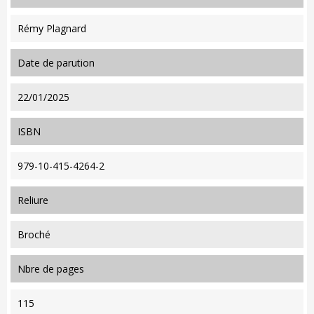
Rémy Plagnard
date de parution
22/01/2025
ISBN
979-10-415-4264-2
reliure
Broché
nbre de pages
115