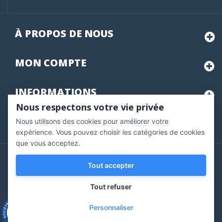
À PROPOS DE NOUS
MON
COMPTE
INFORMATIONS
Nous respectons votre vie privée
Nous utilisons des cookies pour améliorer votre
Marchand approuvé par la Société des Avis Garantis,
cliquez ici
pour vérifier
.
expérience. Vous pouvez choisir les catégories de cookies
que vous acceptez.
Copyright © 2020 Vernazobres Grego - tous droits
Tout accepter
réservés.
Tout refuser
Personnaliser
9.3
/10
543 avis