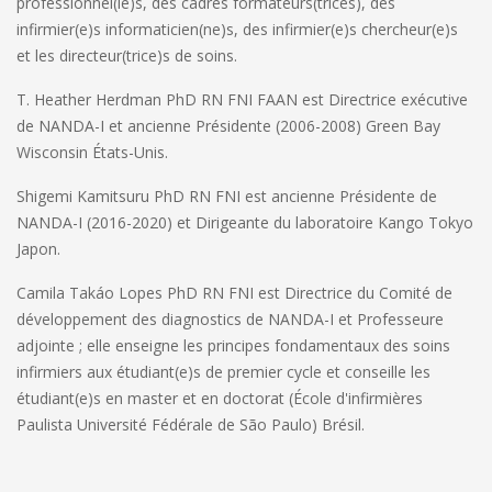
professionnel(le)s, des cadres formateurs(trices), des
infirmier(e)s informaticien(ne)s, des infirmier(e)s chercheur(e)s
et les directeur(trice)s de soins.
T. Heather Herdman PhD RN FNI FAAN
est Directrice exécutive
de NANDA-I et ancienne Présidente (2006-2008) Green Bay
Wisconsin États-Unis.
Shigemi Kamitsuru PhD RN FNI
est ancienne Présidente de
NANDA-I (2016-2020) et Dirigeante du laboratoire Kango Tokyo
Japon.
Camila Takáo Lopes PhD RN FN
I est Directrice du Comité de
développement des diagnostics de NANDA-I et Professeure
adjointe ; elle enseigne les principes fondamentaux des soins
infirmiers aux étudiant(e)s de premier cycle et conseille les
étudiant(e)s en master et en doctorat (École d'infirmières
Paulista Université Fédérale de São Paulo) Brésil.