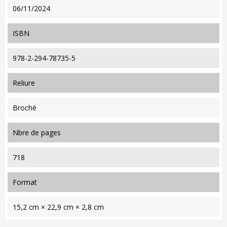
06/11/2024
ISBN
978-2-294-78735-5
reliure
Broché
nbre de pages
718
format
15,2 cm × 22,9 cm × 2,8 cm