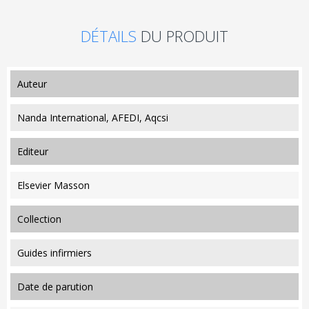
DÉTAILS
DU PRODUIT
auteur
Nanda International, AFEDI, Aqcsi
editeur
Elsevier Masson
collection
Guides infirmiers
date de parution