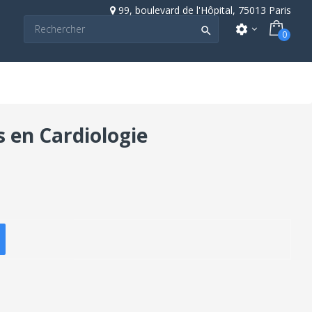
99, boulevard de l'Hôpital, 75013 Paris
settings

0
s en Cardiologie