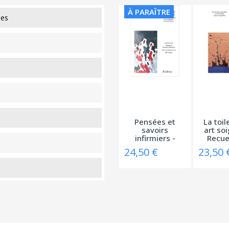
À PARAÎTRE
pes
Pensées et
La toil
savoirs
art soi
infirmiers -
Recuei
Figures...
24,50 €
23,50 