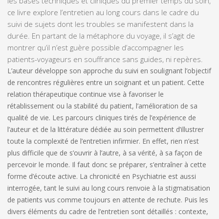
les bases tech­niques et cliniques du premier temps du soin,
ce livre explore l’entretien au long cours dans le cadre du
suivi de sujets dont les troubles se manifestent dans la
durée. En partant de la métaphore du voyage, il s’agit de
montrer qu’il n’est guère possible d’accompagner les
patients-voyageurs en souffrance sans guides, ni repères.
L’auteur développe son approche du suivi en soulignant l’objectif
de rencontres régu­lières entre un soignant et un patient. Cette
relation thérapeutique continue vise à fa­voriser le
rétablissement ou la stabilité du patient, l’amélioration de sa
qualité de vie. Les parcours cliniques tirés de l’expé­rience de
l’auteur et de la littérature dédiée au soin permettent d’illustrer
toute la com­plexité de l’entretien infirmier. En effet, rien n’est
plus difficile que de s’ouvrir à l’autre, à sa vérité, à sa façon de
percevoir le monde. Il faut donc se préparer, s’entraî­ner à cette
forme d’écoute active. La chro­nicité en Psychiatrie est aussi
interrogée, tant le suivi au long cours renvoie à la stig­matisation
de patients vus comme toujours en attente de rechute. Puis les
divers élé­ments du cadre de l’entretien sont détail­lés : contexte,