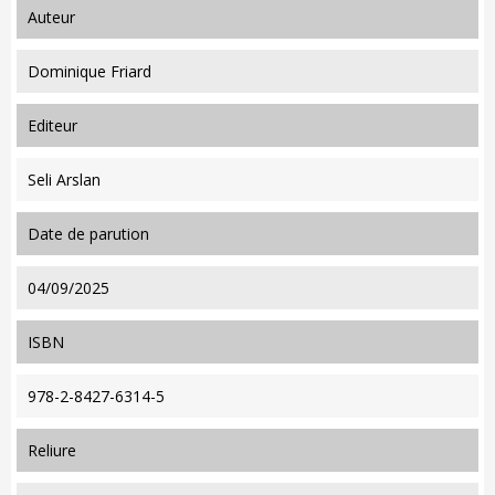
auteur
Dominique Friard
editeur
Seli Arslan
date de parution
04/09/2025
ISBN
978-2-8427-6314-5
reliure