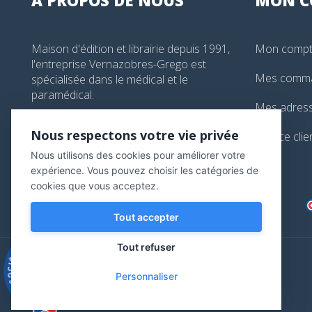
Maison d'édition et librairie depuis 1991,
Mon comp
l'entreprise Vernazobres-Grego est
Mes comm
spécialisée dans le médical et le
paramédical.
Mes adres
99, boulevard de l'Hôpital, Paris, France
Nous respectons votre vie privée
Service clie
01 44 24 13 61
Nous utilisons des cookies pour améliorer votre
librairie@vg-editions.com
expérience. Vous pouvez choisir les catégories de
cookies que vous acceptez.
Tout accepter
Tout refuser
9.3
/10
Personnaliser
543 avis