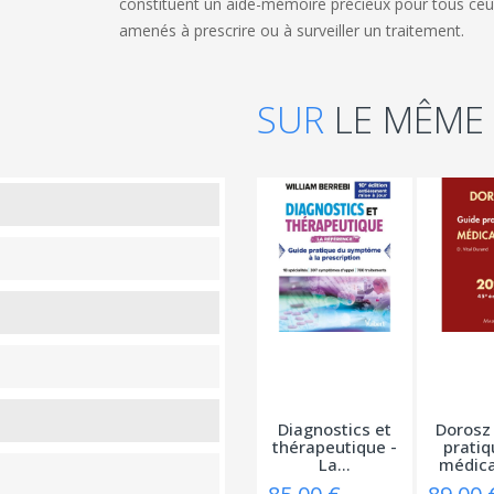
constituent un aide-mémoire précieux pour tous ceux
amenés à prescrire ou à surveiller un traitement.
SUR
LE MÊME
Diagnostics et
Dorosz 
thérapeutique -
pratiq
La...
médic
20