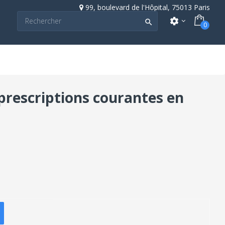
99, boulevard de l'Hôpital, 75013 Paris
settings

0
prescriptions courantes en