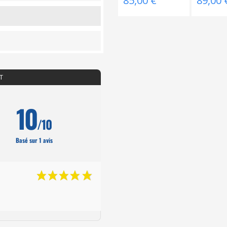
85,00 €
89,00 
T
10
/10
Basé sur 1 avis