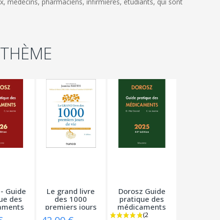
, médecins, pharmaciens, infirmières, étudiants, qui sont
 THÈME
- Guide
Le grand livre
Dorosz Guide
ue des
des 1000
pratique des
aments
premiers jours
médicaments
26
de...
2025