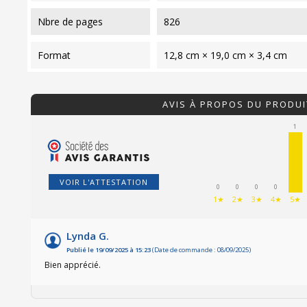
nbre de pages
826
format
12,8 cm × 19,0 cm × 3,4 cm
AVIS À PROPOS DU PRODUI
1
VOIR L'ATTESTATION
0
0
0
0
1★
2★
3★
4★
5★
Lynda G.
Publié le 19/09/2025 à 15:23
(Date de commande : 08/09/2025)
Bien apprécié.