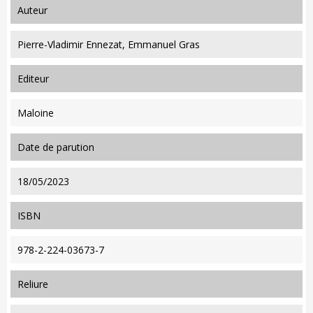
auteur
Pierre-Vladimir Ennezat, Emmanuel Gras
editeur
Maloine
date de parution
18/05/2023
ISBN
978-2-224-03673-7
reliure