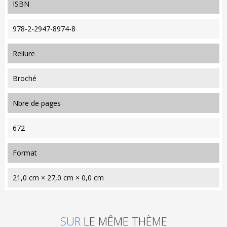
ISBN
978-2-2947-8974-8
reliure
Broché
nbre de pages
672
format
21,0 cm × 27,0 cm × 0,0 cm
SUR
LE MÊME THÈME