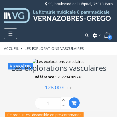
99, boulevard de l'Hôpital, 75013 Paris
Toggle
☰

settings
0
navigation
ACCUEIL
LES EXPLORATIONS VASCULAIRES
Les explorations vasculaires
À PARAÎTRE
Référence
9782294789748
128,00 €
TTC
Ce produit est disponible en pré-commande