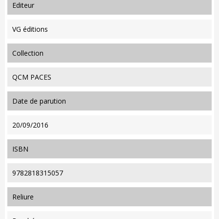
editeur
VG éditions
collection
QCM PACES
date de parution
20/09/2016
ISBN
9782818315057
reliure