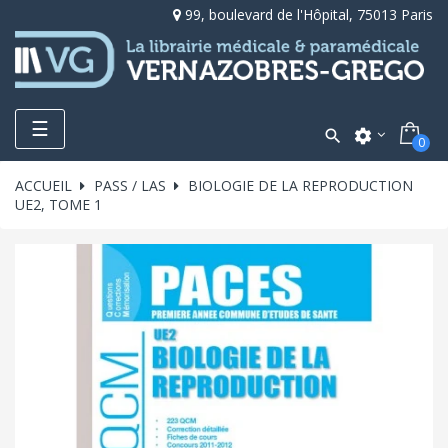
99, boulevard de l'Hôpital, 75013 Paris
Toggle
☰

settings
0
navigation
ACCUEIL
PASS / LAS
BIOLOGIE DE LA REPRODUCTION
UE2, TOME 1