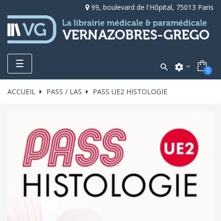
99, boulevard de l'Hôpital, 75013 Paris
Toggle
☰

settings
0
navigation
ACCUEIL
PASS / LAS
PASS UE2 HISTOLOGIE