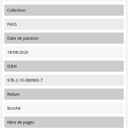
collection
PASS
date de parution
18/08/2020
ISBN
978-2-10-080983-7
reliure
Broché
nbre de pages