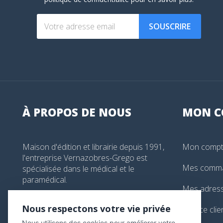
SOUSCRIRE
À PROPOS DE NOUS
MON
C
Maison d'édition et librairie depuis 1991,
Mon comp
l'entreprise Vernazobres-Grego est
Mes comm
spécialisée dans le médical et le
paramédical.
Mes adres
99, boulevard de l'Hôpital, Paris, France
Nous respectons votre vie privée
Service clie
01 44 24 13 61
Nous utilisons des cookies pour améliorer votre