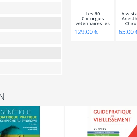
Les 60
Assist
Chirurgies
Anesth
vétérinaires les
Chirur
plus...
129,00 €
65,00 
N