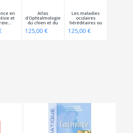
ance en
Atlas
Les maladies
ésie et
d'Ophtalmologie
oculaires
gie...
du chien et du
héréditaires ou
chat
à...
€
125,00 €
125,00 €