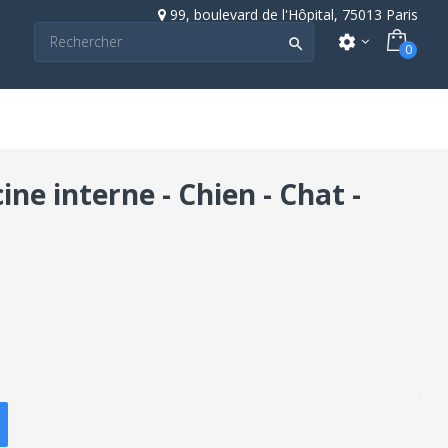
99, boulevard de l'Hôpital, 75013 Paris
settings

0
ne interne - Chien - Chat -