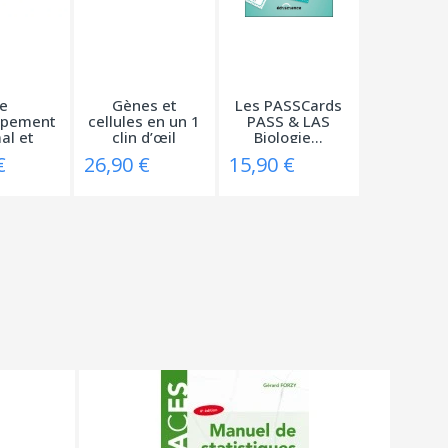
e
Gènes et
Les PASSCards
ppement
cellules en un 1
PASS & LAS
al et
clin d’œil
Biologie...
 en 1...
€
26,90 €
15,90 €