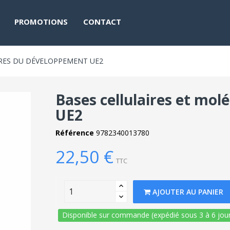
PROMOTIONS
CONTACT
IRES DU DÉVELOPPEMENT UE2
Bases cellulaires et mo
UE2
Référence
9782340013780
22,50 €
TTC
AJOUTER AU PANIER
Disponible sur commande (expédié sous 3 à 6 jour