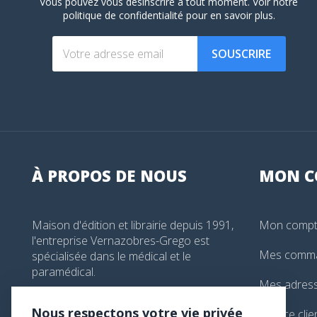
Vous pouvez vous désinscrire à tout moment. Voir
notre
politique de confidentialité
pour en savoir plus.
SOUSCRIRE
À PROPOS DE NOUS
MON
C
Maison d'édition et librairie depuis 1991,
Mon comp
l'entreprise Vernazobres-Grego est
Mes comm
spécialisée dans le médical et le
paramédical.
Mes adres
99, boulevard de l'Hôpital, Paris, France
Nous respectons votre vie privée
Service clie