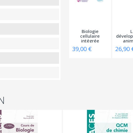
Biologie
L
cellulaire
dévelo
intégrée
anim
végétal
39,00 €
26,90 
N