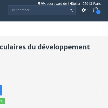
99, boulevard de l'Hôpital, 75013 Paris
settings

0
léculaires du développement
s)