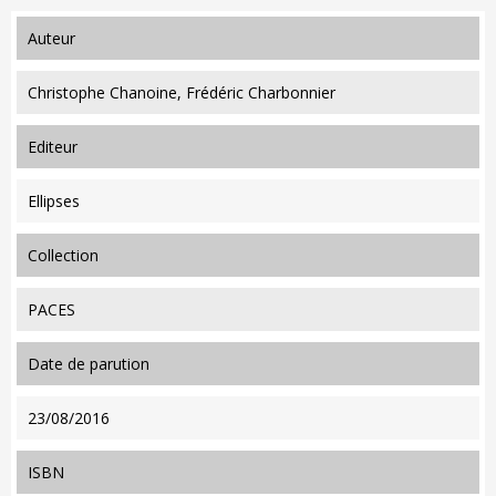
auteur
Christophe Chanoine, Frédéric Charbonnier
editeur
Ellipses
collection
PACES
date de parution
23/08/2016
ISBN