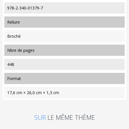
978-2-340-01379-7
reliure
Broché
nbre de pages
448
format
17,6 cm × 26,0 cm × 1,3 cm
SUR
LE MÊME THÈME