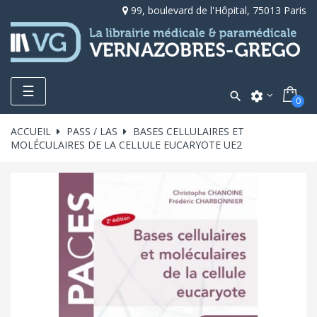
99, boulevard de l'Hôpital, 75013 Paris
Toggle
☰

settings
0
navigation
ACCUEIL
PASS / LAS
BASES CELLULAIRES ET
MOLÉCULAIRES DE LA CELLULE EUCARYOTE UE2