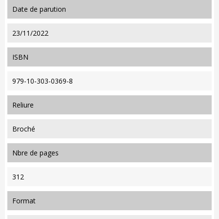
date de parution
23/11/2022
ISBN
979-10-303-0369-8
reliure
Broché
nbre de pages
312
format