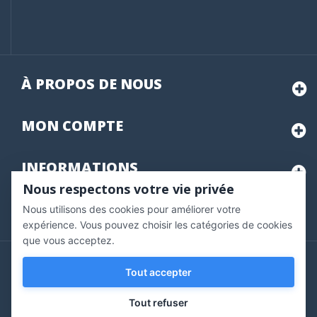
À PROPOS DE NOUS
MON
COMPTE
INFORMATIONS
Nous respectons votre vie privée
Nous utilisons des cookies pour améliorer votre
Marchand approuvé par la Société des Avis Garantis,
cliquez ici
pour vérifier
.
expérience. Vous pouvez choisir les catégories de cookies
que vous acceptez.
Copyright © 2020 Vernazobres Grego - tous droits
Tout accepter
réservés.
Tout refuser