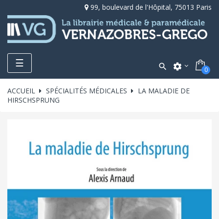
99, boulevard de l'Hôpital, 75013 Paris
Toggle
☰

settings
0
navigation
ACCUEIL
SPÉCIALITÉS MÉDICALES
LA MALADIE DE
HIRSCHSPRUNG