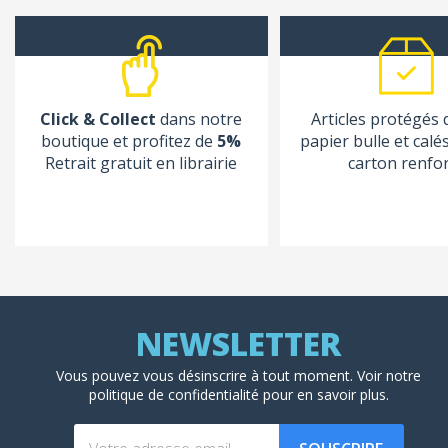
Click & Collect
dans notre
Articles protégés
boutique et profitez de
5%
papier bulle et calé
Retrait gratuit en librairie
carton renfo
Vous pouvez vous désinscrire à tout moment. Voir
notre
politique de confidentialité
pour en savoir plus.