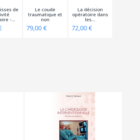
isses de
Le coude
La décision
ivité
traumatique et
opératoire dans
ire -...
non
les...
traumatique -...
€
79,00 €
72,00 €