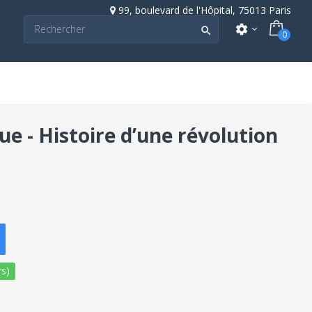
99, boulevard de l'Hôpital, 75013 Paris
settings

0
ue - Histoire d’une révolution
s)