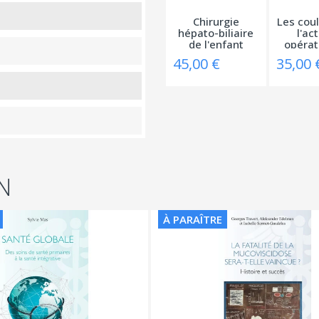
Chirurgie
Les coul
hépato-biliaire
l'act
de l'enfant
opérato
45,00 €
35,00 
N
À PARAÎTRE