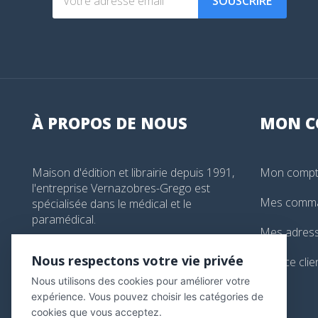
SOUSCRIRE
À PROPOS DE NOUS
MON
C
Maison d'édition et librairie depuis 1991,
Mon comp
l'entreprise Vernazobres-Grego est
Mes comm
spécialisée dans le médical et le
paramédical.
Mes adres
99, boulevard de l'Hôpital, Paris, France
Nous respectons votre vie privée
Service clie
01 44 24 13 61
Nous utilisons des cookies pour améliorer votre
librairie@vg-editions.com
expérience. Vous pouvez choisir les catégories de
cookies que vous acceptez.