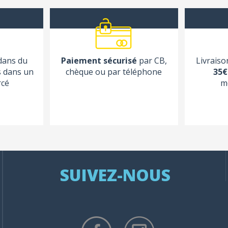
 dans du
Paiement sécurisé
par CB,
Livraiso
s dans un
chèque ou par téléphone
35€
rcé
m
SUIVEZ-NOUS