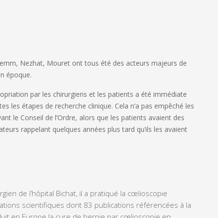
 Semm, Nezhat, Mouret ont tous été des acteurs majeurs de
son époque.
opriation par les chirurgiens et les patients a été immédiate
tes les étapes de recherche clinique. Cela n’a pas empêché les
vant le Conseil de l’Ordre, alors que les patients avaient des
teurs rappelant quelques années plus tard qu’ils les avaient
rgien de l’hôpital Bichat, il a pratiqué la cœlioscopie
ions scientifiques dont 83 publications référencées à la
oduit en Europe la cure de hernie par cœlioscopie en