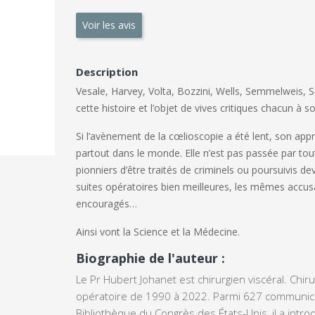
Voir les avis
Description
Vesale, Harvey, Volta, Bozzini, Wells, Semmelweis,
cette histoire et l’objet de vives critiques chacun à 
Si l’avènement de la cœlioscopie a été lent, son appr
partout dans le monde. Elle n’est pas passée par tou
pionniers d’être traités de criminels ou poursuivis de
suites opératoires bien meilleures, les mêmes accusa
encouragés…
Ainsi vont la Science et la Médecine.
Biographie de l'auteur :
Le Pr
Hubert Johanet
est chirurgien viscéral. Chiru
opératoire de 1990 à 2022. Parmi 627 communicat
Bibliothèque du Congrès des États-Unis, il a intr