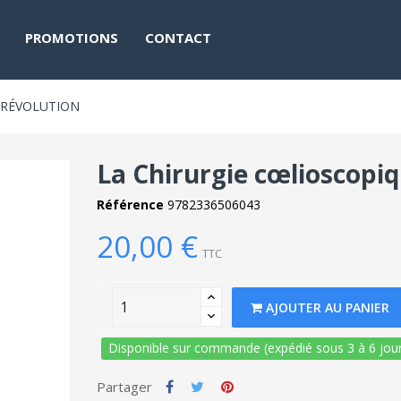
PROMOTIONS
CONTACT
E RÉVOLUTION
La Chirurgie cœlioscopiq
Référence
9782336506043
20,00 €
TTC
AJOUTER AU PANIER
Disponible sur commande (expédié sous 3 à 6 jour
Partager