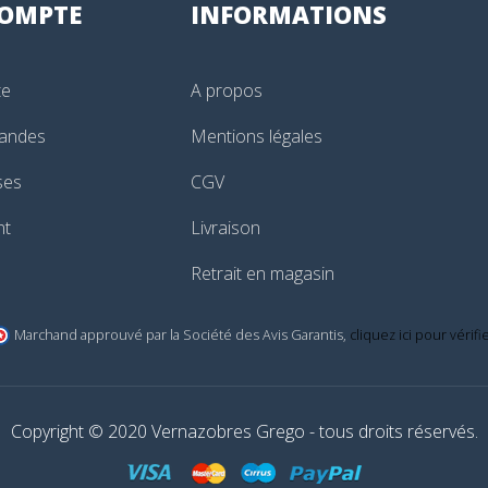
OMPTE
INFORMATIONS
te
A propos
andes
Mentions légales
ses
CGV
nt
Livraison
Retrait en magasin
Marchand approuvé par la Société des Avis Garantis,
cliquez ici pour vérifi
Copyright © 2020 Vernazobres Grego - tous droits réservés.