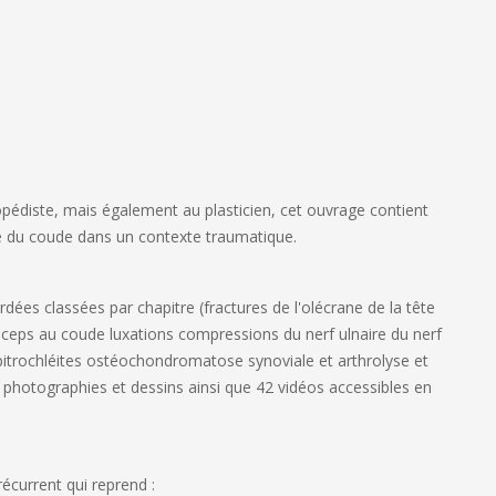
hopédiste, mais également au plasticien, cet ouvrage contient
ie du coude dans un contexte traumatique.
dées classées par chapitre (fractures de l'olécrane de la tête
triceps au coude luxations compressions du nerf ulnaire du nerf
épitrochléites ostéochondromatose synoviale et arthrolyse et
 photographies et dessins
ainsi que 42 vidéos accessibles en
current qui reprend :