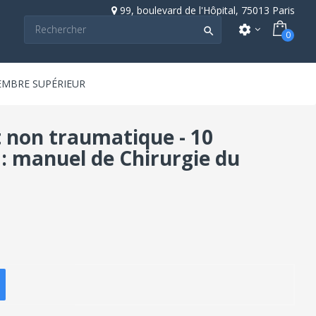
99, boulevard de l'Hôpital, 75013 Paris
settings

0
EMBRE SUPÉRIEUR
 non traumatique - 10
: manuel de Chirurgie du