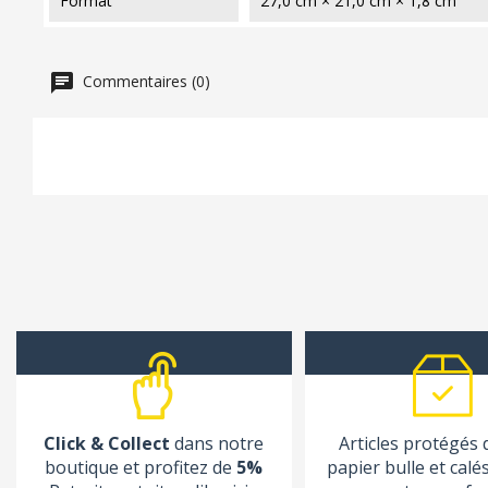
format
27,0 cm × 21,0 cm × 1,8 cm
Commentaires (0)
Click & Collect
dans notre
Articles protégés
boutique et profitez de
5%
papier bulle et calé