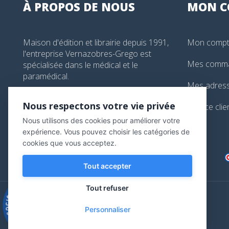
À PROPOS DE NOUS
MON
C
Maison d'édition et librairie depuis 1991,
Mon comp
l'entreprise Vernazobres-Grego est
Mes comm
spécialisée dans le médical et le
paramédical.
Mes adres
99, boulevard de l'Hôpital, Paris, France
Nous respectons votre vie privée
Service clie
01 44 24 13 61
Nous utilisons des cookies pour améliorer votre
librairie@vg-editions.com
expérience. Vous pouvez choisir les catégories de
cookies que vous acceptez.
Tout accepter
Tout refuser
9.3
/10
Personnaliser
543 avis