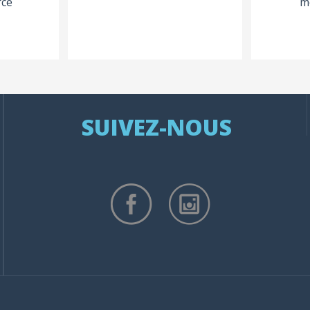
rcé
m
SUIVEZ-NOUS