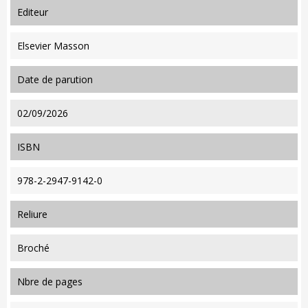
editeur
Elsevier Masson
date de parution
02/09/2026
ISBN
978-2-2947-9142-0
reliure
Broché
nbre de pages