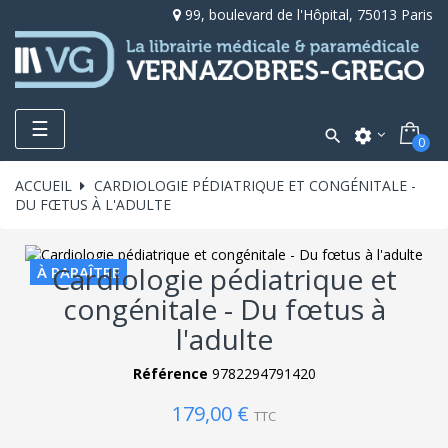
99, boulevard de l'Hôpital, 75013 Paris
Toggle
☰

settings
0
navigation
ACCUEIL
CARDIOLOGIE PÉDIATRIQUE ET CONGÉNITALE -
DU FŒTUS À L'ADULTE
Cardiologie pédiatrique et
À PARAÎTRE
congénitale - Du fœtus à
l'adulte
Référence
9782294791420
179,00 €
TTC