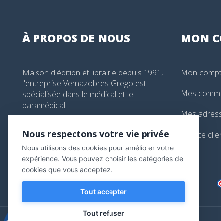
À PROPOS DE NOUS
MON
C
Maison d'édition et librairie depuis 1991,
Mon comp
l'entreprise Vernazobres-Grego est
Mes comm
spécialisée dans le médical et le
paramédical.
Mes adres
99, boulevard de l'Hôpital, Paris, France
Nous respectons votre vie privée
Service clie
01 44 24 13 61
Nous utilisons des cookies pour améliorer votre
librairie@vg-editions.com
expérience. Vous pouvez choisir les catégories de
cookies que vous acceptez.
Tout accepter
Tout refuser