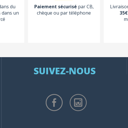
 dans du
Paiement sécurisé
par CB,
Livraiso
s dans un
chèque ou par téléphone
35€
rcé
m
SUIVEZ-NOUS