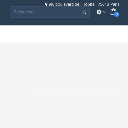
99, boulevard de l'Hôpital, 75013 Paris
settings

0