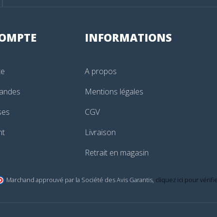
OMPTE
INFORMATIONS
te
A propos
andes
Mentions légales
ses
CGV
nt
Livraison
Retrait en magasin
Marchand approuvé par la Société des Avis Garantis,
cliquez ici pour vérifi