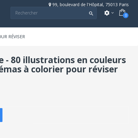
99, boulevard de l'Hôpital, 75013 Paris
settings

0
OUR RÉVISER
 - 80 illustrations en couleurs
mas à colorier pour réviser