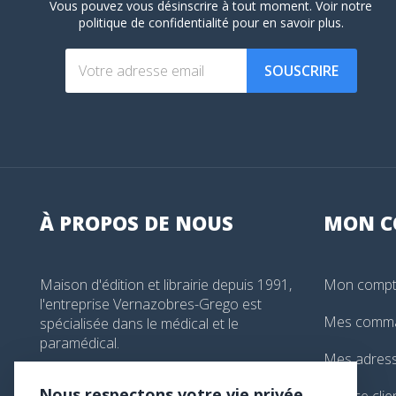
Vous pouvez vous désinscrire à tout moment. Voir
notre
politique de confidentialité
pour en savoir plus.
SOUSCRIRE
À PROPOS DE NOUS
MON
C
Maison d'édition et librairie depuis 1991,
Mon comp
l'entreprise Vernazobres-Grego est
Mes comm
spécialisée dans le médical et le
paramédical.
Mes adres
99, boulevard de l'Hôpital, Paris, France
Nous respectons votre vie privée
Service clie