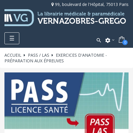
99, boulevard de l'Hôpital, 75013 Paris
Toggle
☰

settings
0
navigation
ACCUEIL
PASS / LAS
EXERCICES D'ANATOMIE -
PRÉPARATION AUX ÉPREUVES