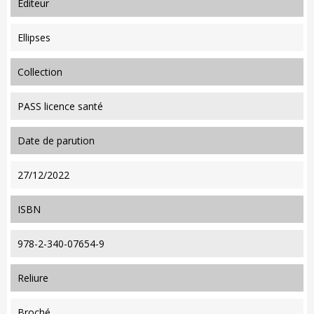
editeur
Ellipses
collection
PASS licence santé
date de parution
27/12/2022
ISBN
978-2-340-07654-9
reliure
Broché