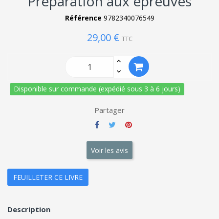
Préparation aux épreuves
Référence
9782340076549
29,00 €
TTC
Disponible sur commande (expédié sous 3 à 6 jours)
Partager
Voir les avis
FEUILLETER CE LIVRE
Description