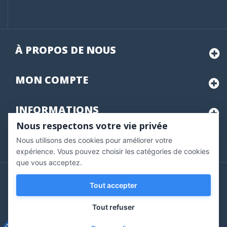
À PROPOS DE NOUS
MON
COMPTE
INFORMATIONS
Nous respectons votre vie privée
Nous utilisons des cookies pour améliorer votre
Marchand approuvé par la Société des Avis Garantis,
cliquez ici
pour vérifier
.
expérience. Vous pouvez choisir les catégories de cookies
que vous acceptez.
Copyright © 2020 Vernazobres Grego - tous droits
Tout accepter
réservés.
Tout refuser