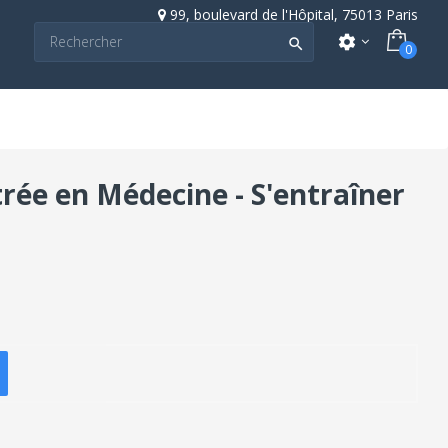
99, boulevard de l'Hôpital, 75013 Paris
settings

0
trée en Médecine - S'entraîner