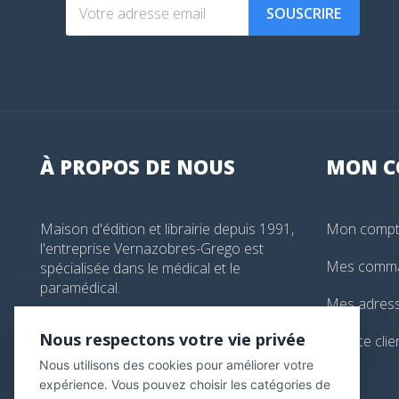
SOUSCRIRE
À PROPOS DE NOUS
MON
C
Maison d'édition et librairie depuis 1991,
Mon comp
l'entreprise Vernazobres-Grego est
Mes comm
spécialisée dans le médical et le
paramédical.
Mes adres
99, boulevard de l'Hôpital, Paris, France
Nous respectons votre vie privée
Service clie
01 44 24 13 61
Nous utilisons des cookies pour améliorer votre
librairie@vg-editions.com
expérience. Vous pouvez choisir les catégories de