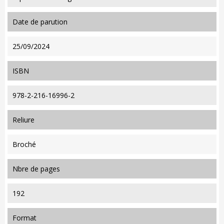
date de parution
25/09/2024
ISBN
978-2-216-16996-2
reliure
Broché
nbre de pages
192
format