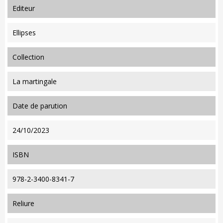
editeur
Ellipses
collection
La martingale
date de parution
24/10/2023
ISBN
978-2-3400-8341-7
reliure