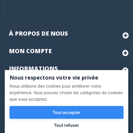
À PROPOS DE NOUS
MON
COMPTE
INFORMATIONS
Nous respectons votre vie privée
Nous utilisons des cookies pour améliorer votre
Marchand approuvé par la Société des Avis Garantis,
cliquez ici
pour vérifier
.
expérience. Vous pouvez choisir les catégories de cookies
que vous acceptez.
Copyright © 2020 Vernazobres Grego - tous droits
Tout accepter
réservés.
Tout refuser