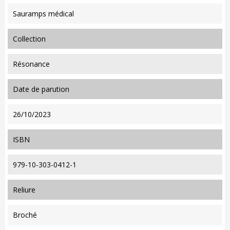
Sauramps médical
collection
Résonance
date de parution
26/10/2023
ISBN
979-10-303-0412-1
reliure
Broché