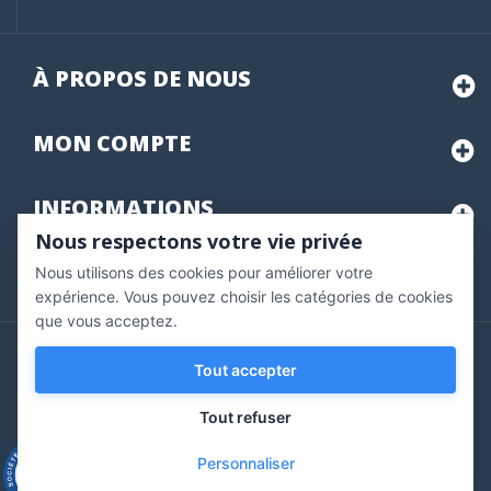
À PROPOS DE NOUS
MON
COMPTE
INFORMATIONS
Nous respectons votre vie privée
Nous utilisons des cookies pour améliorer votre
Marchand approuvé par la Société des Avis Garantis,
cliquez ici
pour vérifier
.
expérience. Vous pouvez choisir les catégories de cookies
que vous acceptez.
Copyright © 2020 Vernazobres Grego - tous droits
Tout accepter
réservés.
Tout refuser
Personnaliser
9.3
/10
543 avis