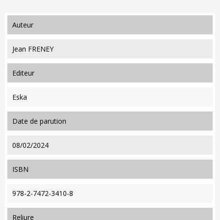
auteur
Jean FRENEY
editeur
Eska
date de parution
08/02/2024
ISBN
978-2-7472-3410-8
reliure