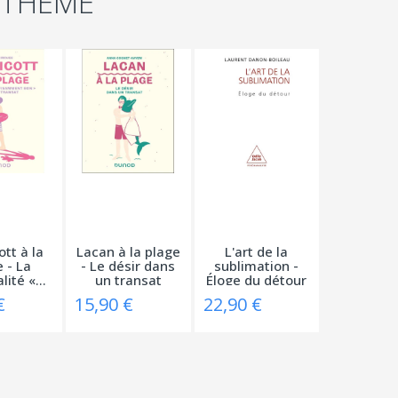
 THÈME
tt à la
Lacan à la plage
L'art de la
 - La
- Le désir dans
sublimation -
ité «...
un transat
Éloge du détour
€
15,90 €
22,90 €