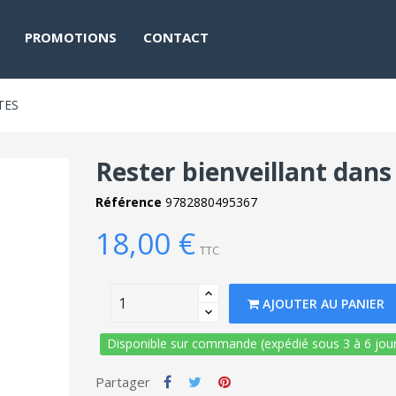
PROMOTIONS
CONTACT
TES
Rester bienveillant dan
Référence
9782880495367
18,00 €
TTC
AJOUTER AU PANIER
Disponible sur commande (expédié sous 3 à 6 jour
Partager