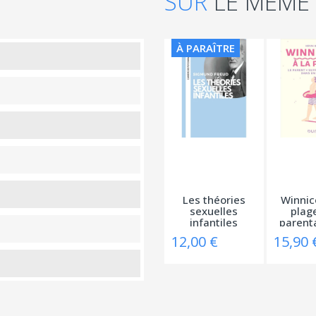
SUR
LE MÊME
À PARAÎTRE
Les théories
Winnico
sexuelles
plage
infantiles
parental
12,00 €
15,90 