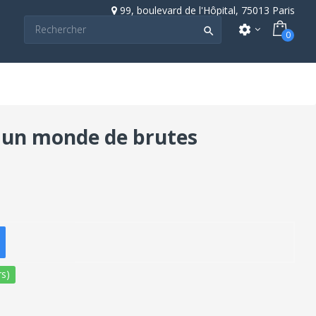
99, boulevard de l'Hôpital, 75013 Paris
settings

0
s un monde de brutes
s)