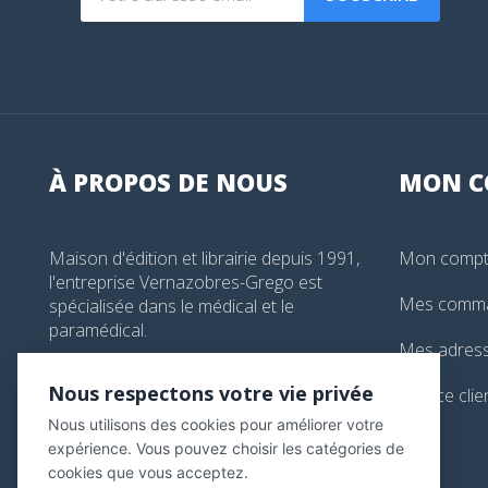
À PROPOS DE NOUS
MON
C
Maison d'édition et librairie depuis 1991,
Mon comp
l'entreprise Vernazobres-Grego est
Mes comm
spécialisée dans le médical et le
paramédical.
Mes adres
99, boulevard de l'Hôpital, Paris, France
Nous respectons votre vie privée
Service clie
01 44 24 13 61
Nous utilisons des cookies pour améliorer votre
librairie@vg-editions.com
expérience. Vous pouvez choisir les catégories de
cookies que vous acceptez.