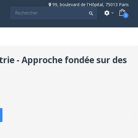
99, boulevard de l'Hôpital, 75013 Paris
settings

0
trie - Approche fondée sur des