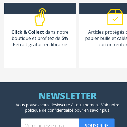
Click & Collect
dans notre
Articles protégés
boutique et profitez de
5%
papier bulle et calé
Retrait gratuit en librairie
carton renfo
Vous pouvez vous désinscrire à tout moment. Voir
notre
politique de confidentialité
pour en savoir plus.
SOUSCRIRE