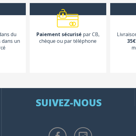
 dans du
Paiement sécurisé
par CB,
Livraiso
s dans un
chèque ou par téléphone
35€
rcé
m
SUIVEZ-NOUS