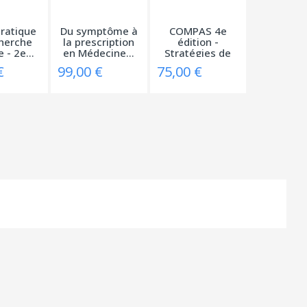
ratique
Du symptôme à
COMPAS 4e
herche
la prescription
édition -
 - 2e...
en Médecine...
Stratégies de
prise en...
€
99,00 €
75,00 €