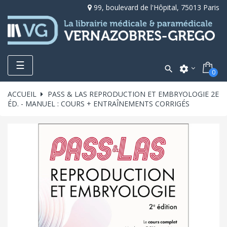
99, boulevard de l'Hôpital, 75013 Paris
Toggle
☰

settings
0
navigation
ACCUEIL
PASS & LAS REPRODUCTION ET EMBRYOLOGIE 2E
ÉD. - MANUEL : COURS + ENTRAÎNEMENTS CORRIGÉS