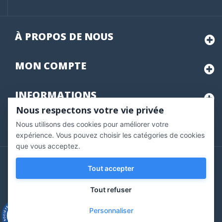
À PROPOS DE NOUS
MON
COMPTE
INFORMATIONS
Nous respectons votre vie privée
Nous utilisons des cookies pour améliorer votre
Marchand approuvé par la Société des Avis Garantis,
cliquez ici
pour vérifier
.
expérience. Vous pouvez choisir les catégories de cookies
que vous acceptez.
Copyright © 2020 Vernazobres Grego - tous droits
Tout accepter
réservés.
Tout refuser
Personnaliser
9.3
/10
543 avis