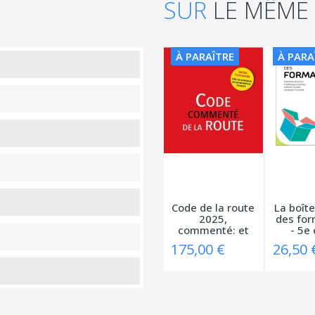
SUR
LE MÊME
À PARAÎTRE
À PARA
Code de la route
La boîte
2025,
des for
commenté: et
- 5e é
Infracode
175,00 €
26,50 