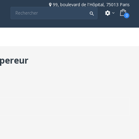
99, boulevard de l'Hôpital, 75013 Paris
settings

0
mpereur