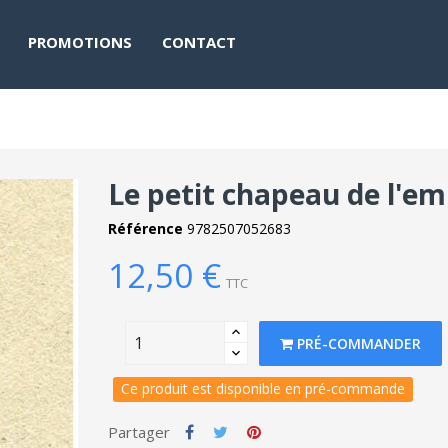
PROMOTIONS
CONTACT
Le petit chapeau de l'e
Référence
9782507052683
12,50 €
TTC
PRÉ-COMMANDER
Ce produit est disponible en pré-commande
Partager