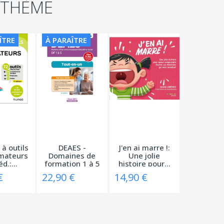
 THÈME
ÎTRE
À PARAÎTRE
 à outils
DEAES -
J'en ai marre !:
mateurs
Domaines de
Une jolie
d.:...
formation 1 à 5
histoire pour...
-...
€
22,90 €
14,90 €