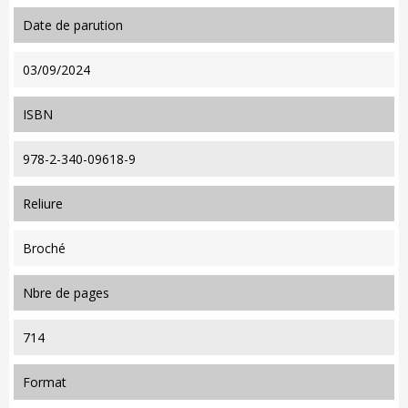
date de parution
03/09/2024
ISBN
978-2-340-09618-9
reliure
Broché
nbre de pages
714
format