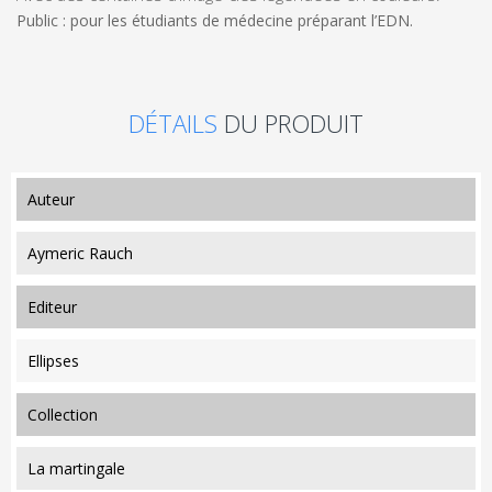
Public : p
our les étudiants de médecine préparant l’EDN.
DÉTAILS
DU PRODUIT
auteur
Aymeric Rauch
editeur
Ellipses
collection
La martingale