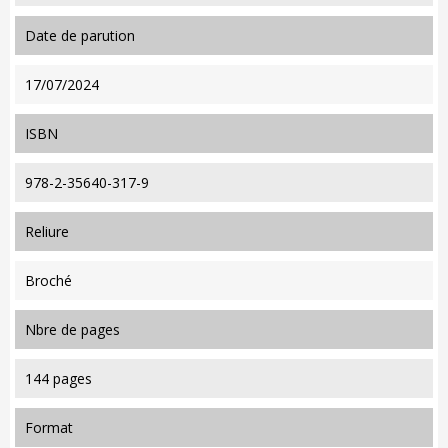
date de parution
17/07/2024
ISBN
978-2-35640-317-9
reliure
Broché
nbre de pages
144 pages
format