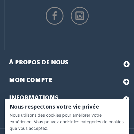
À PROPOS DE NOUS
MON
COMPTE
INFORMATIONS
Nous respectons votre vie privée
Nous utilisons des cookies pour améliorer votre
Marchand approuvé par la Société des Avis Garantis,
cliquez ici
pour vérifier
.
expérience. Vous pouvez choisir les catégories de cookies
que vous acceptez.