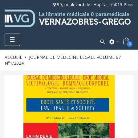
99, boulevard de l'Hôpital, 75013 Paris
Toggle
☰

settings
0
navigation
ACCUEIL
JOURNAL DE MÉDECINE LÉGALE VOLUME 67
N°1/2024