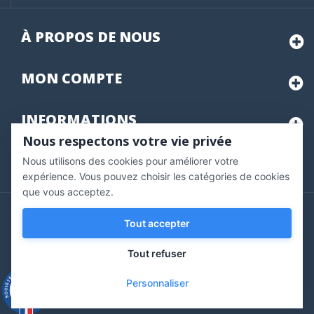
À PROPOS DE NOUS
MON
COMPTE
INFORMATIONS
Nous respectons votre vie privée
Nous utilisons des cookies pour améliorer votre
Marchand approuvé par la Société des Avis Garantis,
cliquez ici
pour vérifier
.
expérience. Vous pouvez choisir les catégories de cookies
que vous acceptez.
Copyright © 2020 Vernazobres Grego - tous droits
Tout accepter
réservés.
Tout refuser
Personnaliser
9.3
/10
543 avis