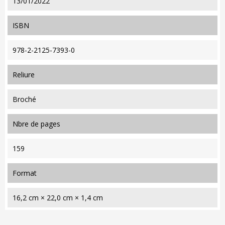
13/01/2022
ISBN
978-2-2125-7393-0
reliure
Broché
nbre de pages
159
format
16,2 cm × 22,0 cm × 1,4 cm