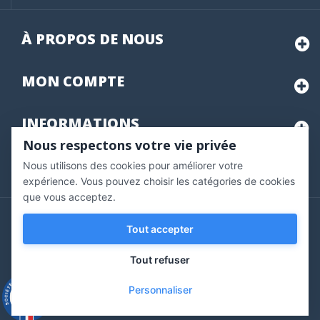
À PROPOS DE NOUS
MON
COMPTE
INFORMATIONS
Nous respectons votre vie privée
Nous utilisons des cookies pour améliorer votre
Marchand approuvé par la Société des Avis Garantis,
cliquez ici
pour vérifier
.
expérience. Vous pouvez choisir les catégories de cookies
que vous acceptez.
Copyright © 2020 Vernazobres Grego - tous droits
Tout accepter
réservés.
Tout refuser
Personnaliser
9.3
/10
543 avis