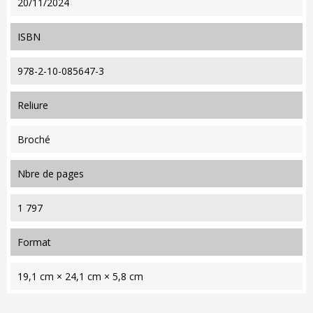
20/11/2024
ISBN
978-2-10-085647-3
reliure
Broché
nbre de pages
1 797
format
19,1 cm × 24,1 cm × 5,8 cm