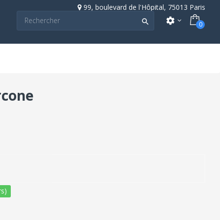
99, boulevard de l'Hôpital, 75013 Paris
settings

0
ircone
s)