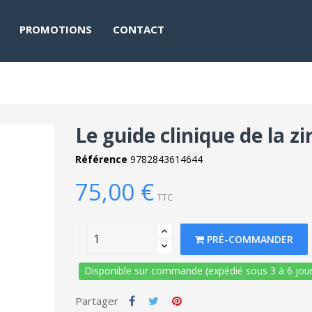
PROMOTIONS
CONTACT
Le guide clinique de la z
Référence
9782843614644
75,00 €
TTC
PRÉ-COMMANDER
Disponible sur commande (expédié sous 3 à 6 jour
Partager