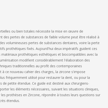
tielles ou bien totales nécessite la mise en œuvre de
t des pertes de substances de faible volume peut être réalisé à
i des volumineuses pertes de substances dentaires, voire la perte
ifs prothétiques fixés. Aujourd'hui deux impératifs guident ces
es matériaux prothétiques esthétiques et biocompatibles avec la
numérisation modifient considérablement l'élaboration des
hniques traditionnelles au profit des contemporaines
nt à ce nouveau cahier des charges, la zircone s'impose
us fréquemment utilisé pour restaurer la dent, ou pour la
 de petite étendue. Ce guide est destiné aux chirurgiens-
pporter les éléments nécessaires, suivant les situations cliniques,
r les prothèses en Zircone, répondre à toutes leurs questions sur
très étendus.