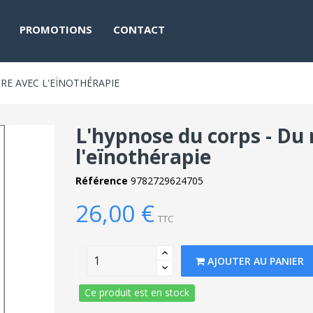
PROMOTIONS
CONTACT
RE AVEC L'EÏNOTHÉRAPIE
L'hypnose du corps - Du 
l'eïnothérapie
Référence
9782729624705
26,00 €
TTC
AJOUTER AU PANIER
Ce produit est en stock