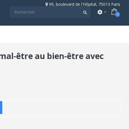
99, boulevard de l'Hôpital, 75013 Paris
settings

0
mal-être au bien-être avec