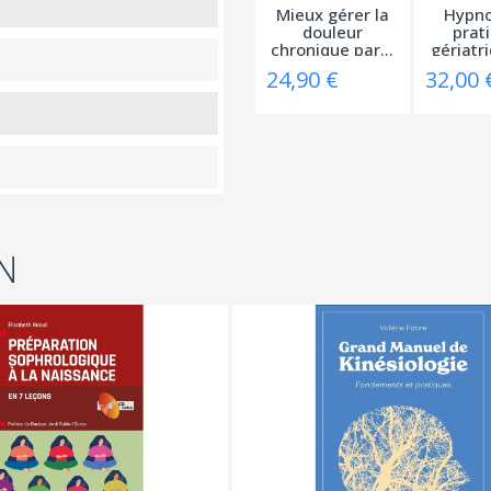
Mieux gérer la
Hypno
douleur
prat
chronique par...
gériatri
24,90 €
32,00 
N