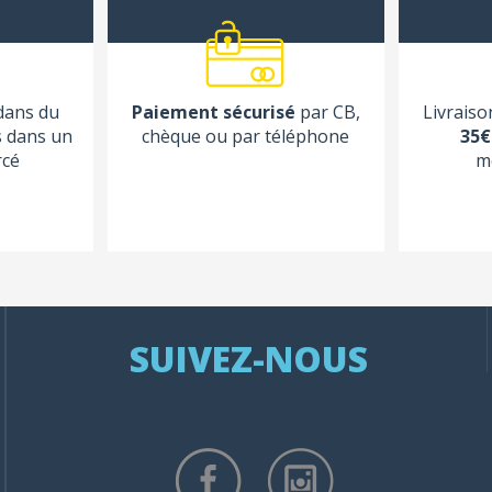
 dans du
Paiement sécurisé
par CB,
Livraiso
s dans un
chèque ou par téléphone
35€
rcé
m
SUIVEZ-NOUS