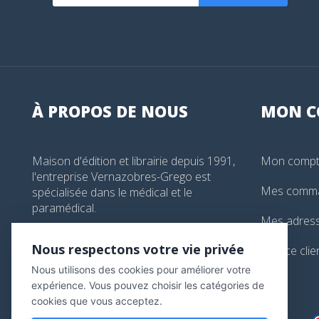
À PROPOS DE NOUS
MON
C
Maison d'édition et librairie depuis 1991,
Mon comp
l'entreprise Vernazobres-Grego est
Mes comm
spécialisée dans le médical et le
paramédical.
Mes adres
99, boulevard de l'Hôpital, Paris, France
Nous respectons votre vie privée
Service clie
01 44 24 13 61
Nous utilisons des cookies pour améliorer votre
librairie@vg-editions.com
expérience. Vous pouvez choisir les catégories de
cookies que vous acceptez.