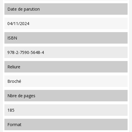
date de parution
04/11/2024
ISBN
978-2-7590-5648-4
reliure
Broché
nbre de pages
185
format