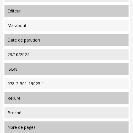
editeur
Marabout
date de parution
23/10/2024
ISBN
978-2-501-19025-1
reliure
Broché
nbre de pages