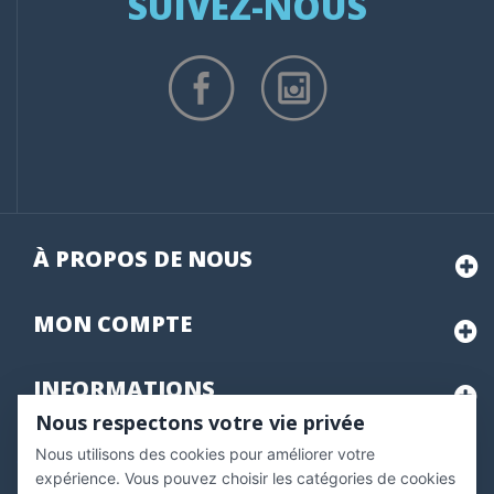
SUIVEZ-NOUS
À PROPOS DE NOUS
MON
COMPTE
INFORMATIONS
Nous respectons votre vie privée
Nous utilisons des cookies pour améliorer votre
Marchand approuvé par la Société des Avis Garantis,
cliquez ici
pour vérifier
.
expérience. Vous pouvez choisir les catégories de cookies