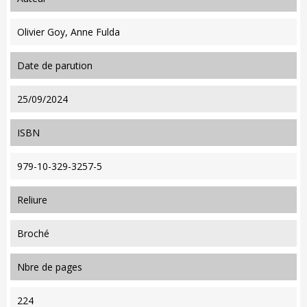
Olivier Goy, Anne Fulda
date de parution
25/09/2024
ISBN
979-10-329-3257-5
reliure
Broché
nbre de pages
224