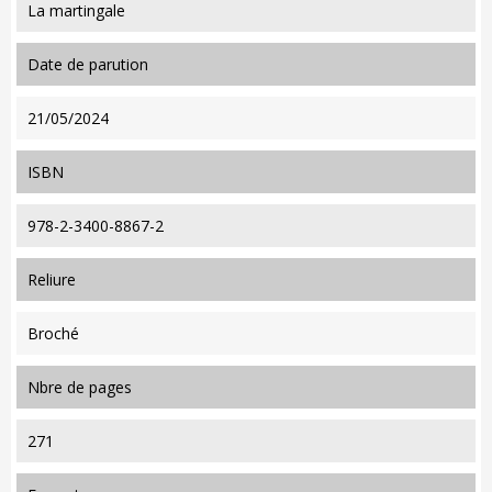
La martingale
date de parution
21/05/2024
ISBN
978-2-3400-8867-2
reliure
Broché
nbre de pages
271