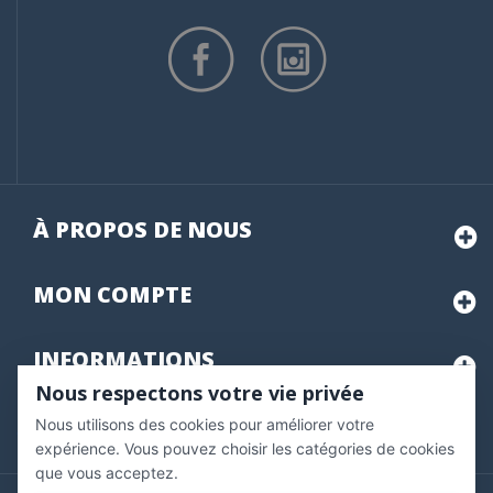
À PROPOS DE NOUS
MON
COMPTE
INFORMATIONS
Nous respectons votre vie privée
Nous utilisons des cookies pour améliorer votre
Marchand approuvé par la Société des Avis Garantis,
cliquez ici
pour vérifier
.
expérience. Vous pouvez choisir les catégories de cookies
que vous acceptez.