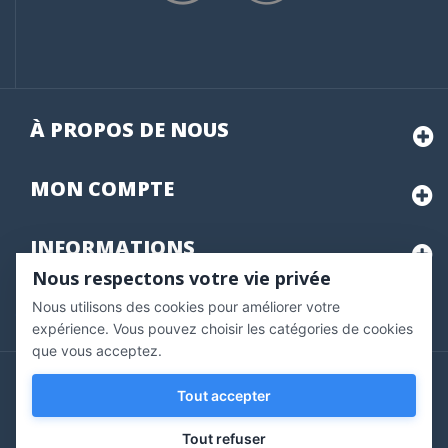
À PROPOS DE NOUS
MON
COMPTE
INFORMATIONS
Nous respectons votre vie privée
Nous utilisons des cookies pour améliorer votre
Marchand approuvé par la Société des Avis Garantis,
cliquez ici
pour vérifier
.
expérience. Vous pouvez choisir les catégories de cookies
que vous acceptez.
Copyright © 2020 Vernazobres Grego - tous droits
Tout accepter
réservés.
Tout refuser