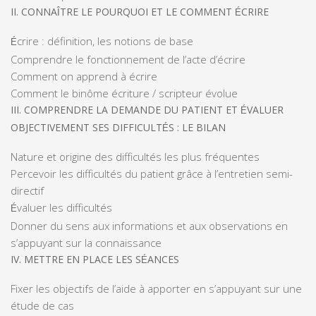
II. CONNA
TRE LE POURQUOI ET LE COMMENT
CRIRE
Î
É
crire : définition, les notions de base
É
Comprendre le fonctionnement de l’acte d’écrire
Comment on apprend à écrire
Comment le binôme écriture / scripteur évolue
III. COMPRENDRE LA DEMANDE DU PATIENT ET
VALUER
É
OBJECTIVEMENT SES DIFFICULT
S : LE BILAN
É
Nature et origine des difficultés les plus fréquentes
Percevoir les difficultés du patient grâce à l’entretien semi-
directif
valuer les difficultés
É
Donner du sens aux informations et aux observations en
s’appuyant sur la connaissance
IV. METTRE EN PLACE LES S
ANCES
É
Fixer les objectifs de l’aide à apporter en s’appuyant sur une
étude de cas