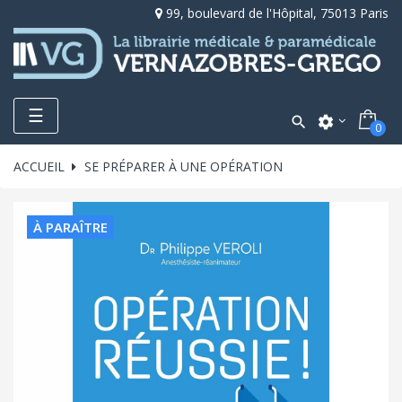
99, boulevard de l'Hôpital, 75013 Paris
Toggle
☰

settings
0
navigation
ACCUEIL
SE PRÉPARER À UNE OPÉRATION
À PARAÎTRE