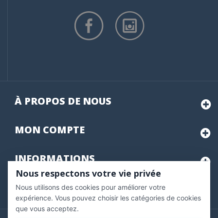
À PROPOS DE NOUS
MON
COMPTE
INFORMATIONS
Nous respectons votre vie privée
Nous utilisons des cookies pour améliorer votre
Marchand approuvé par la Société des Avis Garantis,
cliquez ici
pour vérifier
.
expérience. Vous pouvez choisir les catégories de cookies
que vous acceptez.