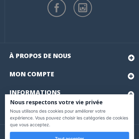
À PROPOS DE NOUS
MON
COMPTE
INFORMATIONS
Nous respectons votre vie privée
Nous utilisons des cookies pour améliorer votre
Marchand approuvé par la Société des Avis Garantis,
cliquez ici
pour vérifier
.
expérience. Vous pouvez choisir les catégories de cookies
que vous acceptez.
Copyright © 2020 Vernazobres Grego - tous droits
Tout accepter