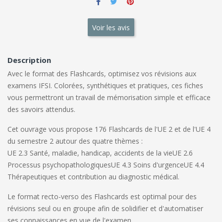
Voir les avis
Description
Avec le format des F
lashcards
, optimisez vos révisions aux
examens IFSI. Colorées, synthétiques et pratiques, ces fiches
vous permettront un travail de mémorisation simple et efficace
des savoirs attendus.
Cet ouvrage vous propose
176 Flashcards de l'UE 2 et de
l'UE 4
du semestre 2
autour des quatre thèmes :
UE 2.3 Santé, maladie, handicap, accidents de la vie
UE 2.6
Processus psychopathologiques
UE 4.3 Soins d'urgence
UE 4.4
Thérapeutiques et contribution au diagnostic médical.
Le format recto-verso des Flashcards est
optimal
pour des
révisions seul ou en groupe
afin de solidifier et d'automatiser
ses connaissances en vue de l'examen.