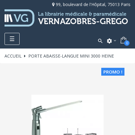
99, boulevard de l'Hôpital, 75013 Paris
Toggle
☰

settings
0
navigation
ACCUEIL
PORTE ABAISSE-LANGUE MINI 3000 HEINE
PROMO !