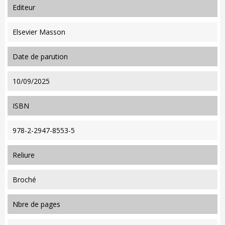
editeur
Elsevier Masson
date de parution
10/09/2025
ISBN
978-2-2947-8553-5
reliure
Broché
nbre de pages