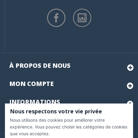
À PROPOS DE NOUS
MON
COMPTE
INFORMATIONS
Nous respectons votre vie privée
Nous utilisons des cookies pour améliorer votre
Marchand approuvé par la Société des Avis Garantis,
cliquez ici
pour vérifier
.
expérience. Vous pouvez choisir les catégories de cookies
que vous acceptez.