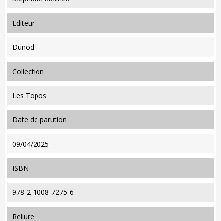
editeur
Dunod
collection
Les Topos
date de parution
09/04/2025
ISBN
978-2-1008-7275-6
reliure