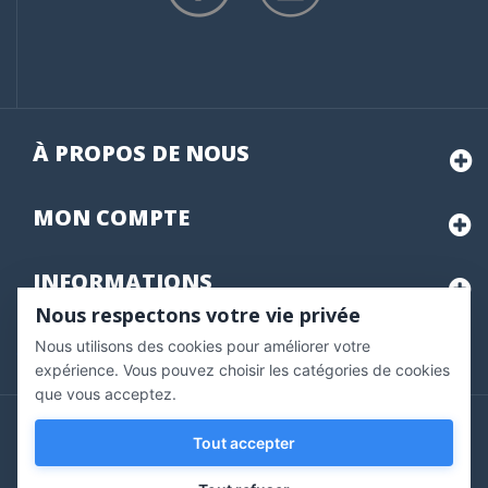
À PROPOS DE NOUS
MON
COMPTE
INFORMATIONS
Nous respectons votre vie privée
Nous utilisons des cookies pour améliorer votre
Marchand approuvé par la Société des Avis Garantis,
cliquez ici
pour vérifier
.
expérience. Vous pouvez choisir les catégories de cookies
que vous acceptez.
Copyright © 2020 Vernazobres Grego - tous droits
Tout accepter
réservés.